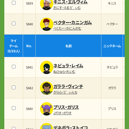
キニス・エルヴィム
5839
キニス
きにす・えるう゛ぃむ
ベクター・カニンガム
5840
ベクター
べくたー・かにんがむ
マイ
チーム
No.
名前
ニックネーム
（
0
/30人）
ネビュラ・レイム
5841
ネビュラ
ねびゅら・れいむ
ガララ・ヴィンチ
5842
ガララ
がらら・う゛ぃんち
プリス・ガリス
5843
プリス
ぷりす・がりす
デネボラ・ストイコ