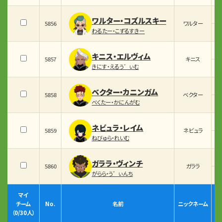
ワルター・コズルスキー
5856
ワルター
わるたー・こずるすきー
キニス・エルヴィム
5857
キニス
きにす・えるう゛ぃむ
ベクター・カニンガム
5858
ベクター
べくたー・かにんがむ
ネビュラ・レイム
5859
ネビュラ
ねびゅら・れいむ
ガララ・ヴィンチ
5860
ガララ
がらら・う゛ぃんち
マイ
チーム
No.
名前
ニックネーム
（
0
/30人）