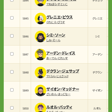
5844
デネボラ
でねぼら・すといこ
グレニエ・ピウス
5845
グレニエ
ぐれにえ・ぴうす
シミ・ソーン
5846
シミ
しみ・そーん
アーデン・ドレイス
5847
アーデン
あーでん・どれいす
デクラン・ジェサップ
5848
デクラン
でくらん・じぇさっぷ
ザイオン・マッドナー
5849
ザイオン
ざいおん・まっどなー
ルオル・バッティ
5850
ルオル
るおる・ばってぃ