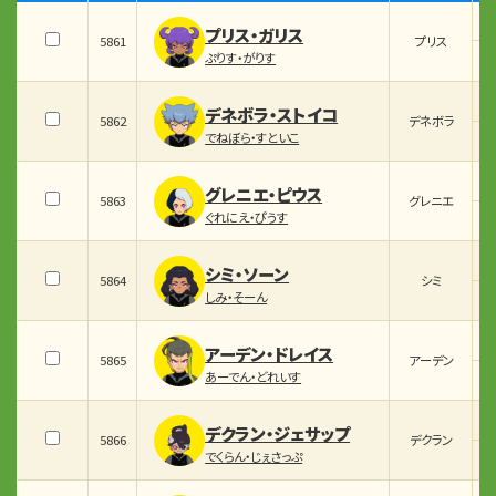
プリス・ガリス
5861
プリス
ぷりす・がりす
デネボラ・ストイコ
5862
デネボラ
でねぼら・すといこ
グレニエ・ピウス
5863
グレニエ
ぐれにえ・ぴうす
シミ・ソーン
5864
シミ
しみ・そーん
アーデン・ドレイス
5865
アーデン
あーでん・どれいす
デクラン・ジェサップ
5866
デクラン
でくらん・じぇさっぷ