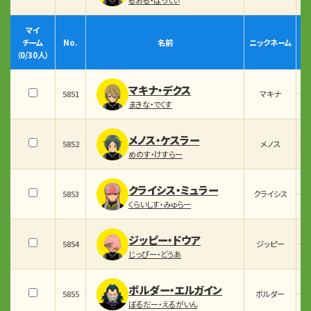
マイ
チーム
No.
名前
ニックネーム
（
0
/30人）
マキナ・デクス
5851
マキナ
まきな・でくす
メノス・ケスラー
5852
メノス
めのす・けすらー
クライシス・ミュラー
5853
クライシス
くらいしす・みゅらー
ジッピー・ドウア
5854
ジッピー
じっぴー・どうあ
ボルダー・エルガイン
5855
ボルダー
ぼるだー・えるがいん