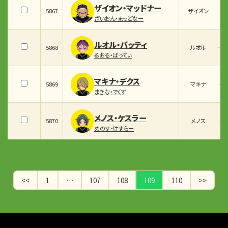
ザイオン・マッドナー
5867
ザイオン
ざいおん・まっどなー
ルオル・バッティ
5868
ルオル
るおる・ばってぃ
マキナ・デクス
5869
マキナ
まきな・でくす
メノス・ケスラー
5870
メノス
めのす・けすらー
<<
1
…
107
108
109
110
>>