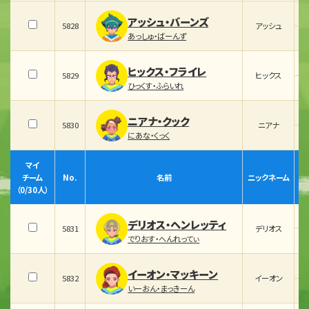
アッシュ・バーンズ
5828
アッシュ
あっしゅ・ばーんず
ヒックス・フライレ
5829
ヒックス
ひっくす・ふらいれ
ニアナ・クック
5830
ニアナ
にあな・くっく
マイ
チーム
No.
名前
ニックネーム
（
0
/30人）
デリオス・ヘンレッティ
5831
デリオス
でりおす・へんれってぃ
イーオン・マッキーン
5832
イーオン
いーおん・まっきーん