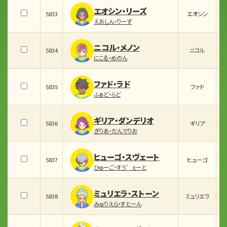
エオシン・リーズ
5833
エオシン
えおしん・りーず
ニコル・メノン
5834
ニコル
にこる・めのん
ファド・ラド
5835
ファド
ふぁど・らど
ギリア・ダンデリオ
5836
ギリア
ぎりあ・だんでりお
ヒューゴ・スヴェート
5837
ヒューゴ
ひゅーご・すう゛ぇーと
ミュリエラ・ストーン
5838
ミュリエラ
みゅりえら・すとーん