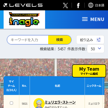
日本語
MENU
検索
絞り込み
検索結果：
5457
件
表示件数：
My Team
マイチーム編成
マイ
チーム
No.
名前
ニックネーム
（
0
/30人）
ミュリエラ・ストーン
5821
ミュリエラ
みゅりえら・すとーん