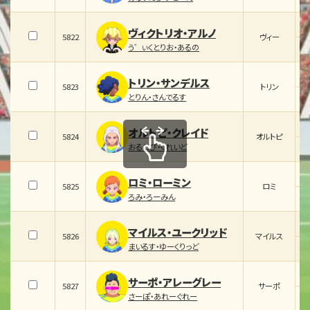
ヴィクトリオ・アルノ
5822
ヴィー
う゛ぃくとりお・あるの
トリン・サンデルス
5823
トリン
とりん・さんでるす
オルトピ・クレイド
5824
オルトピ
おるとぴ・くれいど
ロミ・ローミン
5825
ロミ
ろみ・ろーみん
マイルス・ユークリッド
5826
マイルス
まいるす・ゆーくりっど
サーポ・アレーグレー
5827
サーポ
さーぽ・あれーぐれー