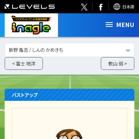
日本語
MENU
新野 亀吉 / しんの かめきち
< 富士 地洋
軟山 弱 >
バストアップ