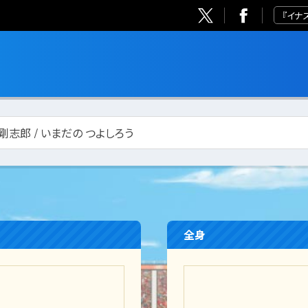
『イナ
剛志郎 / いまだの つよしろう
全身