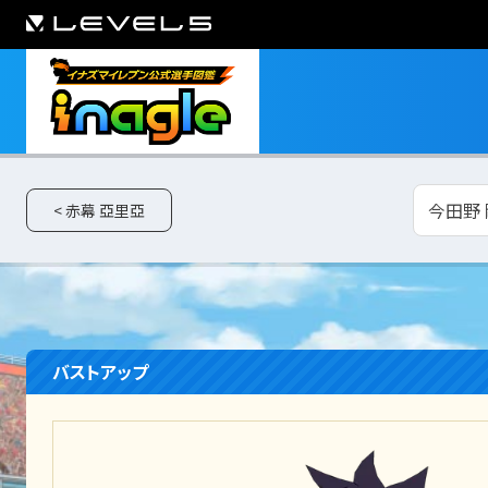
今田野 
< 赤幕 亞里亞
バストアップ