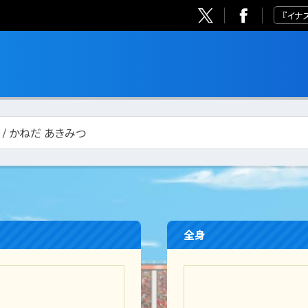
『イナ
 / かねだ あきみつ
全身