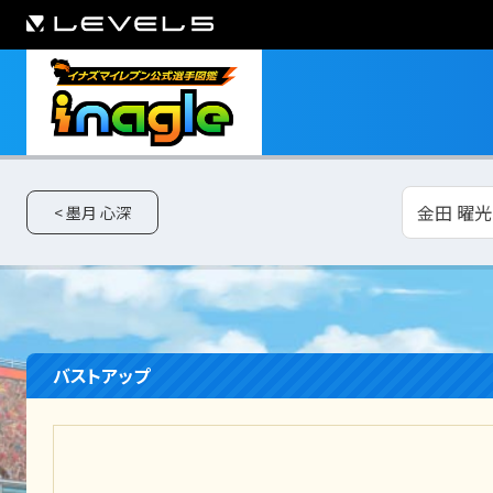
金田 曜光
< 墨月 心深
バストアップ