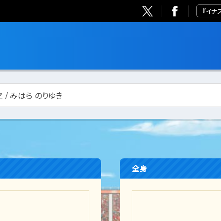
『イナ
 / みはら のりゆき
全身