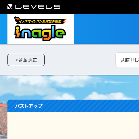
見原 則之
< 盆並 忠正
バストアップ