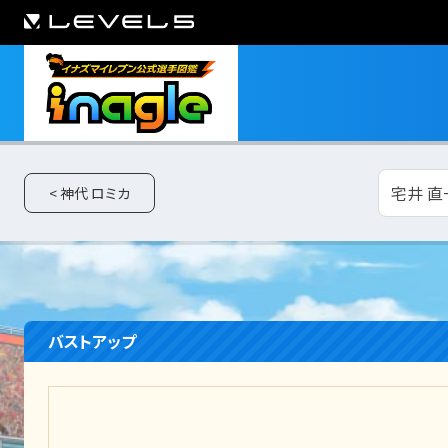
宅井 直
< 神代 ロミカ
バストアップ