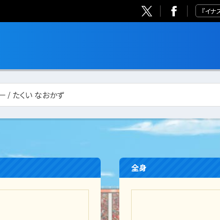
『イナ
一 / たくい なおかず
全身