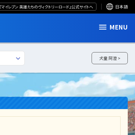
ズマイレブン 英雄たちのヴィクトリーロード』公式サイトへ
日本語
MENU
犬童 阿澄 >