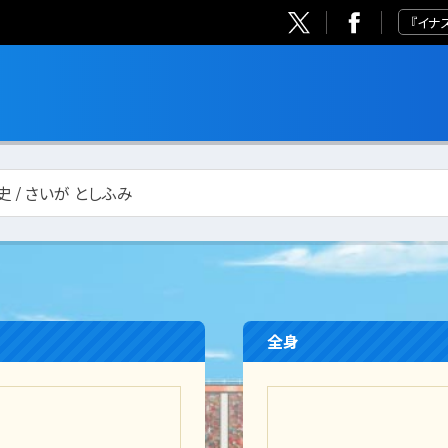
『イナ
史 / さいが としふみ
全身