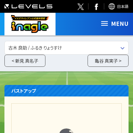
日本語
MENU
古木 良助 / ふるき りょうすけ
< 新見 真名子
亀谷 真実子 >
バストアップ