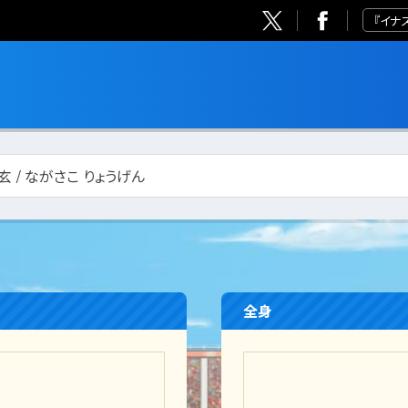
『イナ
玄 / ながさこ りょうげん
全身