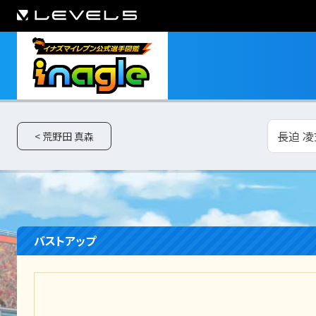
長迫 凌
< 荒野田 真森
バストアップ