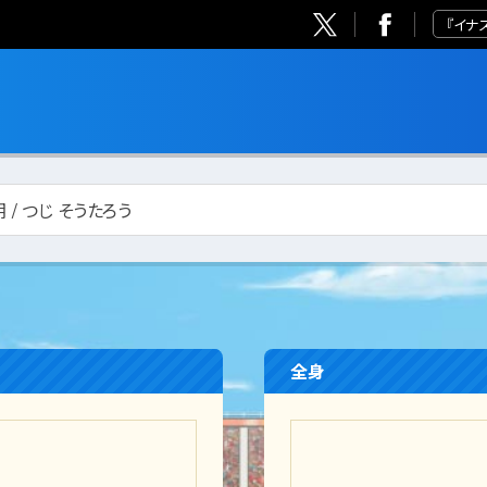
『イナ
 / つじ そうたろう
全身