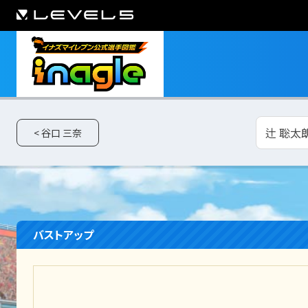
辻 聡太朗
< 谷口 三奈
バストアップ