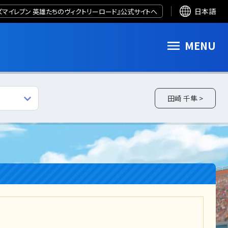
ズマイレブン 英雄たちのヴィクトリーロード』公式サイトへ
日本語
MENU
田崎 千隼 >