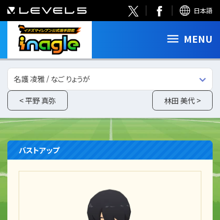
日本語
MENU
名護 凌雅 / なご りょうが
< 平野 真弥
林田 美代 >
バストアップ