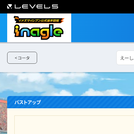
えーし
< コータ
バストアップ