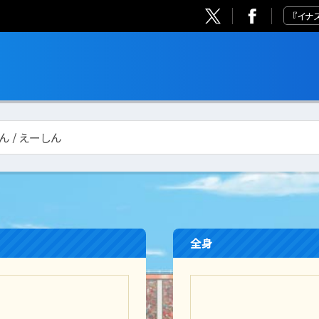
『イナ
ん / えーしん
全身