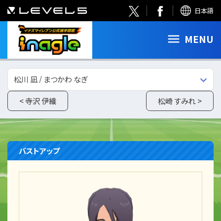
日本語
MENU
松川 凪 / まつかわ なぎ
< 寺沢 伊織
松崎 すみれ >
バストアップ