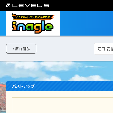
江口 安悟
< 原口 智弘
バストアップ