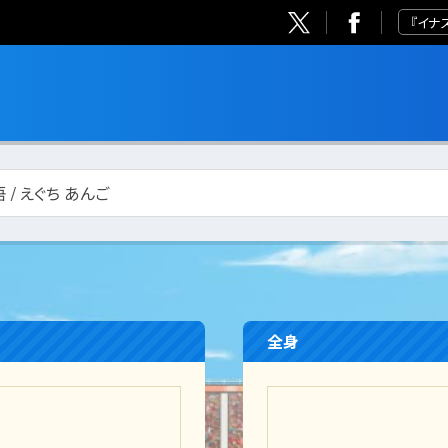
『イナ
 / えぐち あんご
全身