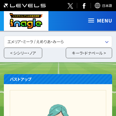
日本語
MENU
エメリア・ミーラ / えめりあ・みーら
< シシリー・ノア
キーラ・ドナペール >
バストアップ