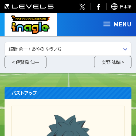
日本語
MENU
綾野 勇一 / あやの ゆういち
< 伊賀島 仙一
炭野 詠輔 >
バストアップ