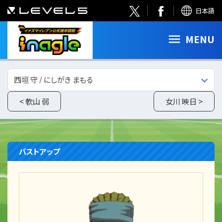
日本語
MENU
西垣 守 / にしがき まもる
< 軟山 弱
女川 映日 >
バストアップ