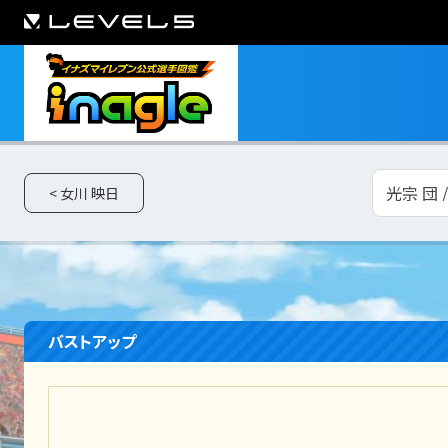
光宗 団 
< 女川 映日
バストアップ