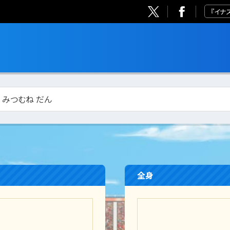
『イナ
/ みつむね だん
全身