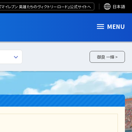
ズマイレブン 英雄たちのヴィクトリーロード』公式サイトへ
日本語
MENU
御良 一輝 >