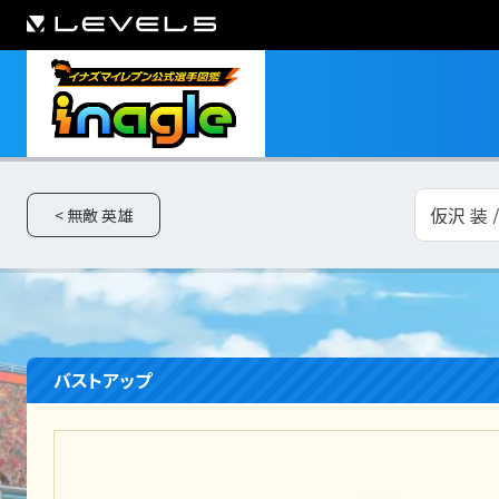
仮沢 装 
< 無敵 英雄
バストアップ