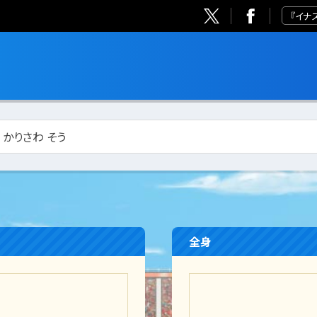
『イナ
/ かりさわ そう
全身