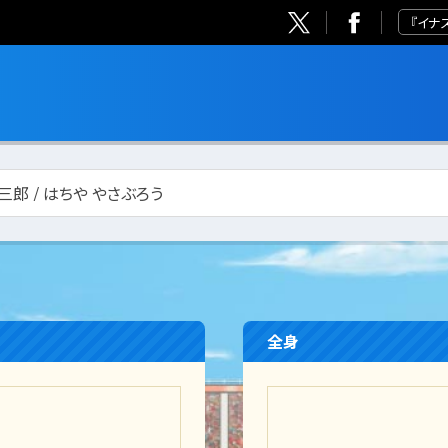
『イナ
三郎 / はちや やさぶろう
全身