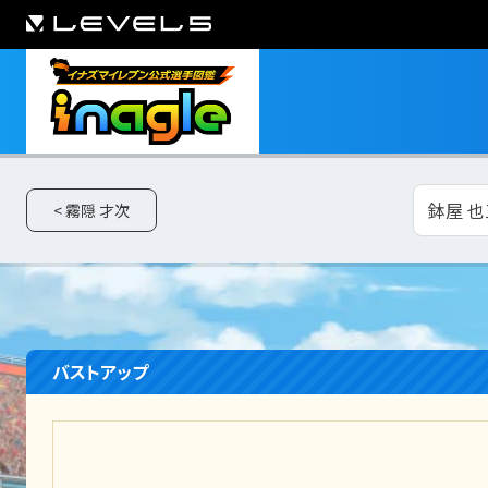
鉢屋 也
< 霧隠 才次
バストアップ