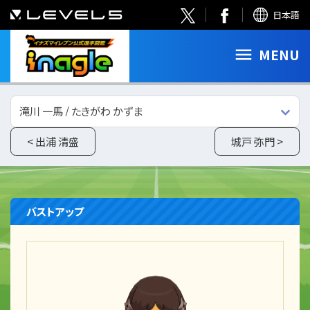
日本語
MENU
滝川 一馬 / たきがわ かずま
< 出浦 清盛
城戸 弥門 >
バストアップ