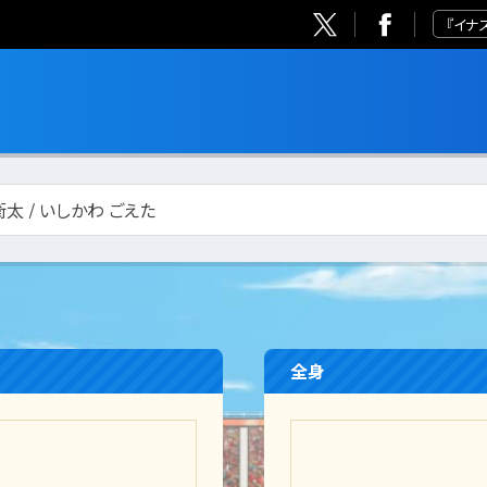
『イナ
太 / いしかわ ごえた
全身