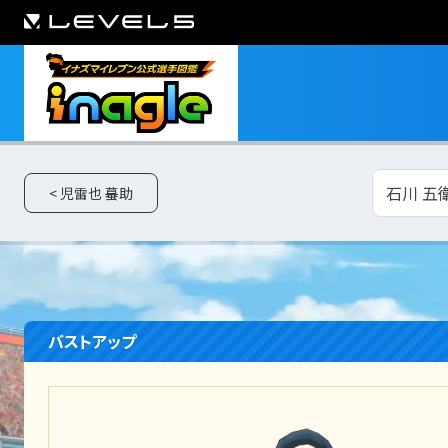
石川 五衛
< 児雷也 蟇助
バストアップ