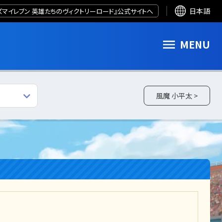
ズマイレブン 英雄たちのヴィクトリーロード』公式サイトへ
日本語
MENU
風魔 小平太 >