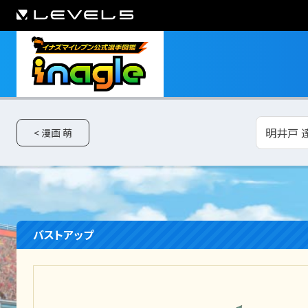
明井戸 達
< 漫画 萌
バストアップ