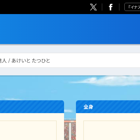
『イナ
人 / あけいと たつひと
全身