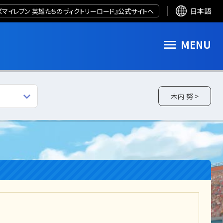
ズマイレブン 英雄たちのヴィクトリーロード』公式サイトへ
日本語
MENU
木内 努 >