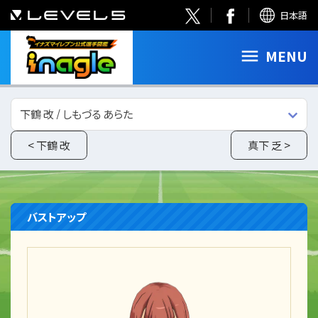
日本語
MENU
下鶴 改 / しもづる あらた
< 下鶴 改
真下 乏 >
バストアップ