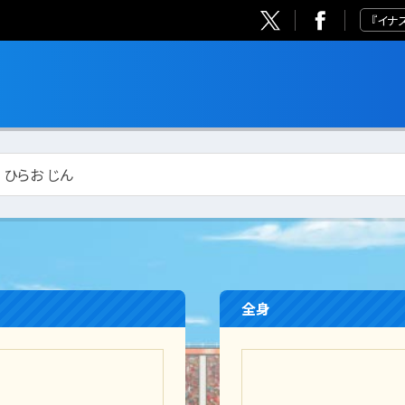
『イナ
/ ひらお じん
全身