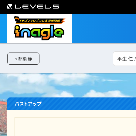
平生 仁 
< 都築 静
バストアップ