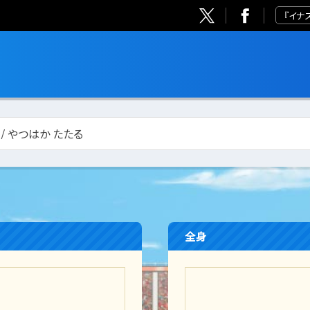
『イナ
 / やつはか たたる
全身