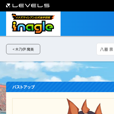
八墓 祟
< 木乃伊 魔美
バストアップ