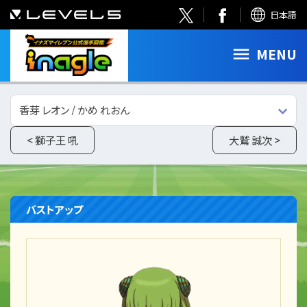
日本語
MENU
香芽 レオン / かめ れおん
< 獅子王 吼
大鷲 誠次 >
バストアップ