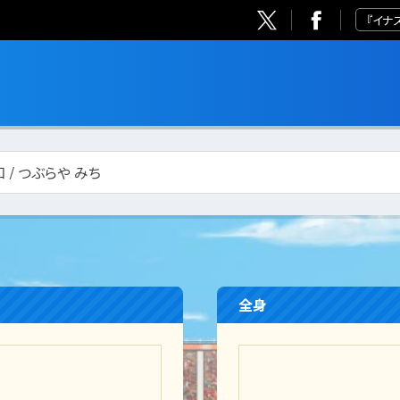
『イナ
 / つぶらや みち
全身