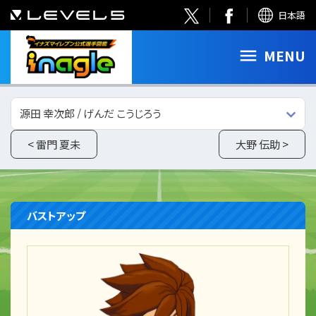
日本語
MENU
源田 幸次郎 / げんだ こうじろう
< 雷門 夏未
大野 伝助 >
バストアップ