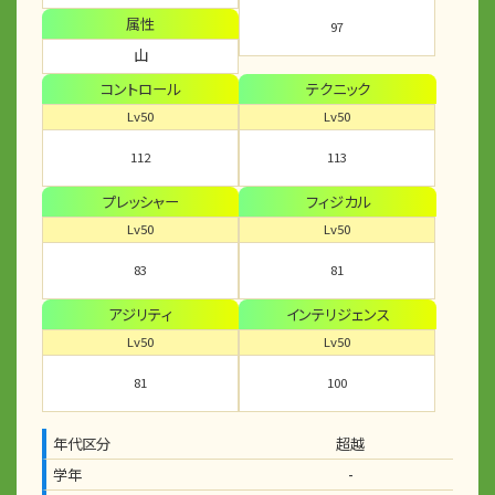
属性
97
山
コントロール
テクニック
Lv50
Lv50
112
113
プレッシャー
フィジカル
Lv50
Lv50
83
81
アジリティ
インテリジェンス
Lv50
Lv50
81
100
年代区分
超越
学年
-