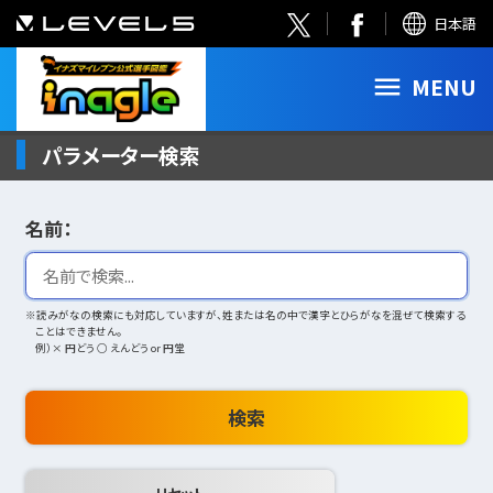
日本語
MENU
パラメーター検索
名前：
※読みがなの検索にも対応していますが、姓または名の中で漢字とひらがなを混ぜて検索する
ことはできません。
例）× 円どう ○ えんどう or 円堂
検索