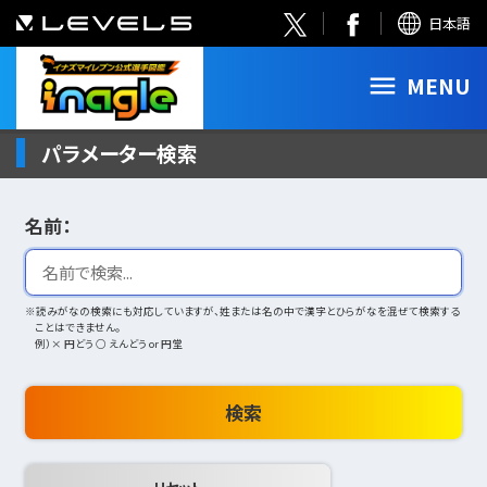
日本語
MENU
パラメーター検索
名前：
※読みがなの検索にも対応していますが、姓または名の中で漢字とひらがなを混ぜて検索する
ことはできません。
例）× 円どう ○ えんどう or 円堂
検索