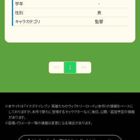
学年
-
性別
男
キャラカテゴリ
監督
<<
1
>>
※本サイトは『イナズマイレブン 英雄たちのヴィクトリーロード』（本作）の情報をベースに
しておりますが、本作で新たに登場するキャラクターなど、後日、公開／追加予定の情報
があります。
※各種パラメーター等の情報は変更になる場合があります。