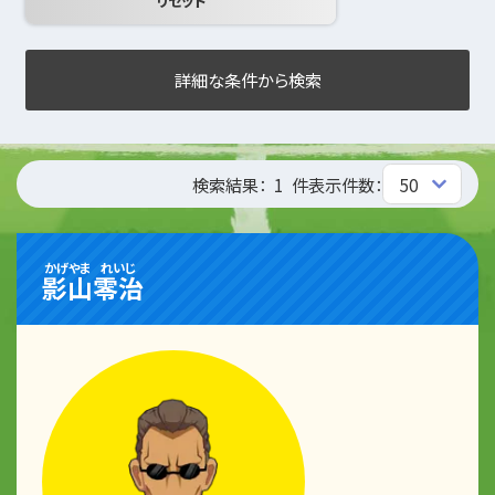
詳細な条件から検索
検索結果：
1
件
表示件数：
かげやま
れいじ
影山
零治