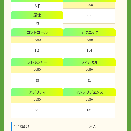
Lv50
MF
属性
97
風
コントロール
テクニック
Lv50
Lv50
113
114
プレッシャー
フィジカル
Lv50
Lv50
85
81
アジリティ
インテリジェンス
Lv50
Lv50
81
101
年代区分
大人