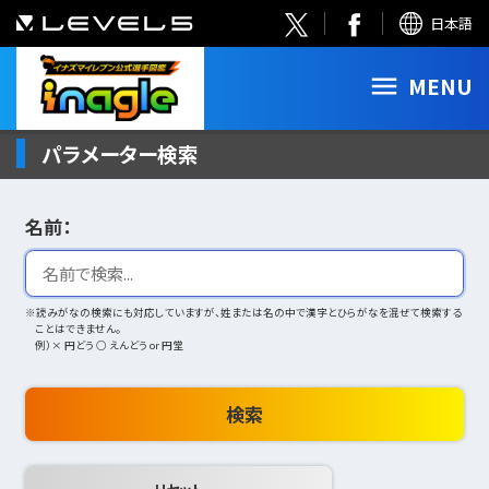
日本語
MENU
パラメーター検索
名前：
※読みがなの検索にも対応していますが、姓または名の中で漢字とひらがなを混ぜて検索する
ことはできません。
例）× 円どう ○ えんどう or 円堂
検索