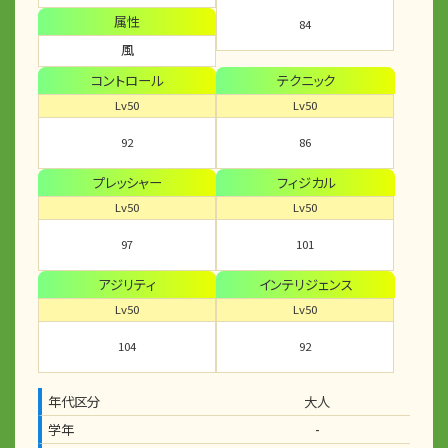
属性
84
風
コントロール
テクニック
Lv50
Lv50
92
86
プレッシャー
フィジカル
Lv50
Lv50
97
101
アジリティ
インテリジェンス
Lv50
Lv50
104
92
年代区分
大人
学年
-