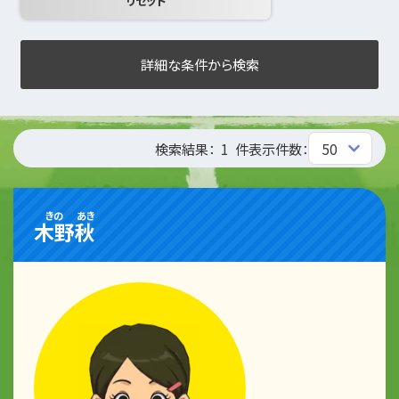
詳細な条件から検索
検索結果：
1
件
表示件数：
きの
あき
木野
秋