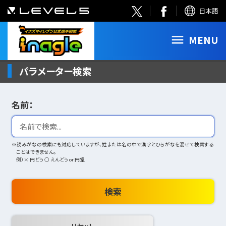
日本語
MENU
パラメーター検索
名前：
※読みがなの検索にも対応していますが、姓または名の中で漢字とひらがなを混ぜて検索する
ことはできません。
例）× 円どう ○ えんどう or 円堂
検索