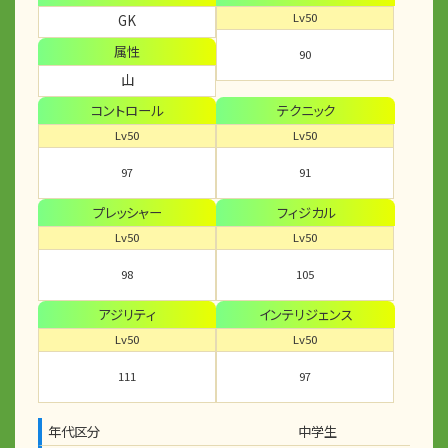
Lv50
GK
属性
90
山
コントロール
テクニック
Lv50
Lv50
97
91
プレッシャー
フィジカル
Lv50
Lv50
98
105
アジリティ
インテリジェンス
Lv50
Lv50
111
97
年代区分
中学生