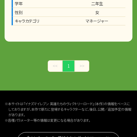
学年
二年生
性別
女
キャラカテゴリ
マネージャー
<<
1
>>
※本サイトは『イナズマイレブン 英雄たちのヴィクトリーロード』（本作）の情報をベースに
しておりますが、本作で新たに登場するキャラクターなど、後日、公開／追加予定の情報
があります。
※各種パラメーター等の情報は変更になる場合があります。