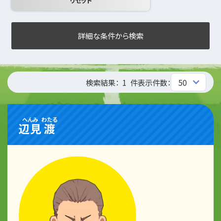
詳細な条件から検索
検索結果：
1
件
表示件数：
へんみ
わたる
辺見
渡