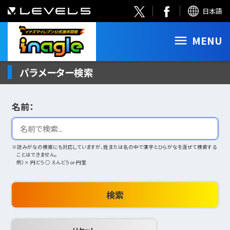
日本語
MENU
パラメーター検索
名前：
※読みがなの検索にも対応していますが、姓または名の中で漢字とひらがなを混ぜて検索する
ことはできません。
例）× 円どう ○ えんどう or 円堂
検索