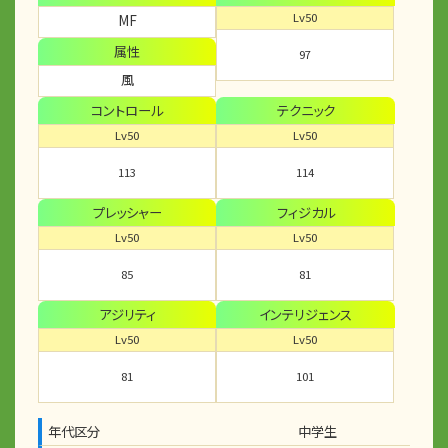
Lv50
MF
属性
97
風
コントロール
テクニック
Lv50
Lv50
113
114
プレッシャー
フィジカル
Lv50
Lv50
85
81
アジリティ
インテリジェンス
Lv50
Lv50
81
101
年代区分
中学生