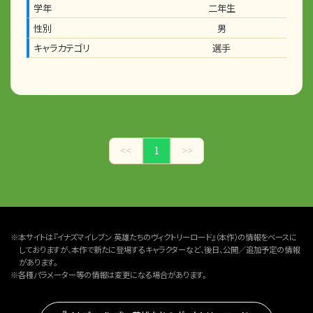
学年
二年生
性別
男
キャラカテゴリ
選手
<<
1
>>
※本サイトは『イナズマイレブン 英雄たちのヴィクトリーロード』（本作）の情報をベースに
しておりますが、本作で新たに登場するキャラクターなど、後日、公開／追加予定の情報
があります。
※各種パラメーター等の情報は変更になる場合があります。