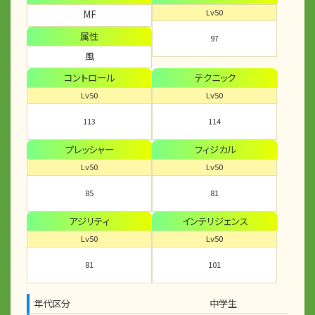
Lv50
MF
属性
97
風
コントロール
テクニック
Lv50
Lv50
113
114
プレッシャー
フィジカル
Lv50
Lv50
85
81
アジリティ
インテリジェンス
Lv50
Lv50
81
101
年代区分
中学生