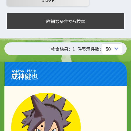
詳細な条件から検索
検索結果：
1
件
表示件数：
なるかみ
けんや
成神
健也