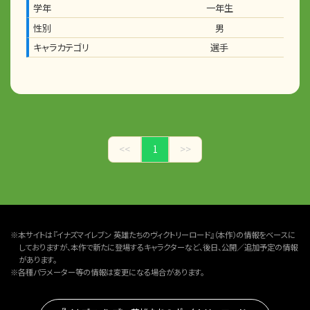
学年
一年生
性別
男
キャラカテゴリ
選手
<<
1
>>
※本サイトは『イナズマイレブン 英雄たちのヴィクトリーロード』（本作）の情報をベースに
しておりますが、本作で新たに登場するキャラクターなど、後日、公開／追加予定の情報
があります。
※各種パラメーター等の情報は変更になる場合があります。