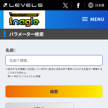
日本語
MENU
パラメーター検索
名前：
※読みがなの検索にも対応していますが、姓または名の中で漢字とひらがなを混ぜて検索する
ことはできません。
例）× 円どう ○ えんどう or 円堂
検索