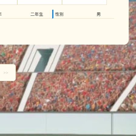
年
二年生
性別
男
>>