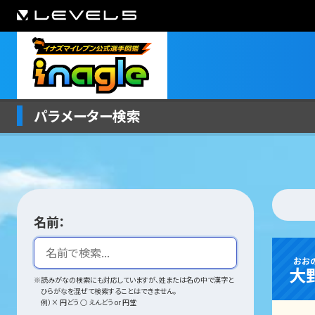
パラメーター検索
名前：
おお
大
※読みがなの検索にも対応していますが、姓または名の中で漢字と
ひらがなを混ぜて検索することはできません。
例）× 円どう ○ えんどう or 円堂