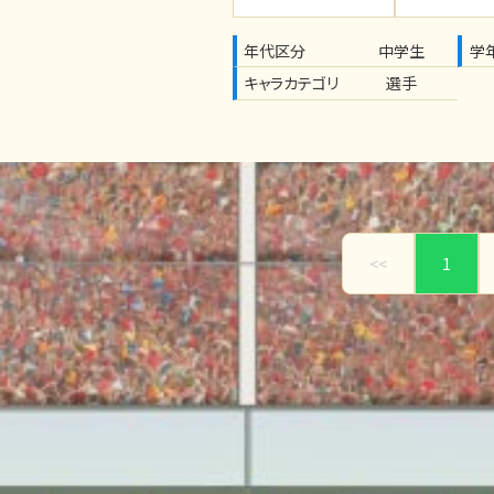
年代区分
中学生
学
キャラカテゴリ
選手
<<
1