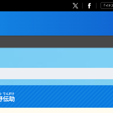
『イナ
の
でんすけ
野
伝助