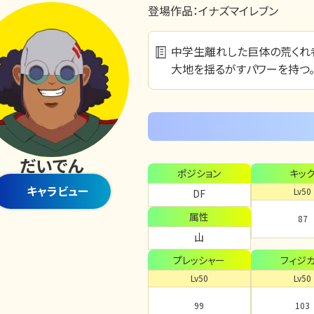
登場作品：
イナズマイレブン
中学生離れした巨体の荒くれ
大地を揺るがすパワーを持つ
だいでん
ポジション
キッ
キャラビュー
Lv50
DF
属性
87
山
プレッシャー
フィジ
Lv50
Lv50
99
103