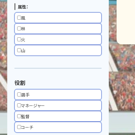
属性：
風
林
火
山
役割
選手
マネージャー
監督
コーチ