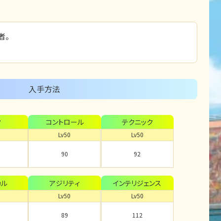
者。
。
入手方法
ク
コントロール
テクニック
Lv50
Lv50
90
92
カル
アジリティ
インテリジェンス
Lv50
Lv50
89
112