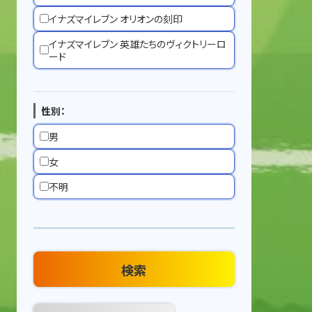
イナズマイレブン オリオンの刻印
イナズマイレブン 英雄たちのヴィクトリーロ
ード
性別：
男
女
不明
検索