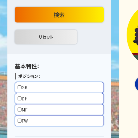
検索
基本特性：
ポジション：
GK
DF
MF
FW