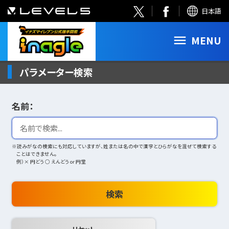
日本語
MENU
パラメーター検索
名前：
※読みがなの検索にも対応していますが、姓または名の中で漢字とひらがなを混ぜて検索する
ことはできません。
例）× 円どう ○ えんどう or 円堂
検索