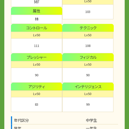
Lv50
MF
属性
103
林
コントロール
テクニック
Lv50
Lv50
111
108
プレッシャー
フィジカル
Lv50
Lv50
90
90
アジリティ
インテリジェンス
Lv50
Lv50
83
99
年代区分
中学生
学年
一年生