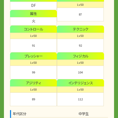
Lv50
DF
属性
87
火
コントロール
テクニック
Lv50
Lv50
91
92
プレッシャー
フィジカル
Lv50
Lv50
99
104
アジリティ
インテリジェンス
Lv50
Lv50
89
112
年代区分
中学生