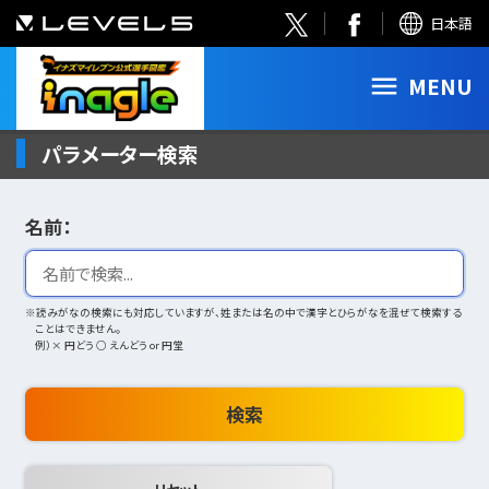
日本語
MENU
パラメーター検索
名前：
※読みがなの検索にも対応していますが、姓または名の中で漢字とひらがなを混ぜて検索する
ことはできません。
例）× 円どう ○ えんどう or 円堂
検索