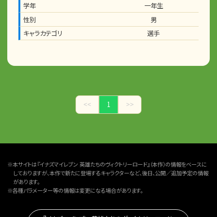
学年
一年生
性別
男
キャラカテゴリ
選手
<<
1
>>
※本サイトは『イナズマイレブン 英雄たちのヴィクトリーロード』（本作）の情報をベースに
しておりますが、本作で新たに登場するキャラクターなど、後日、公開／追加予定の情報
があります。
※各種パラメーター等の情報は変更になる場合があります。