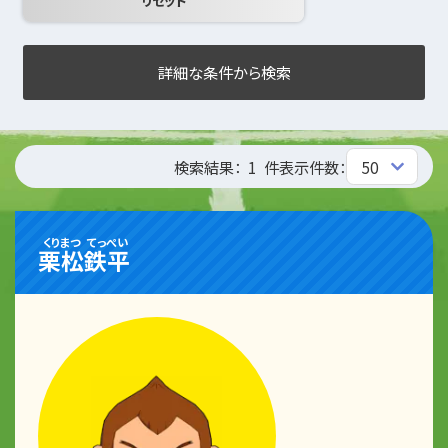
詳細な条件から検索
検索結果：
1
件
表示件数：
くりまつ
てっぺい
栗松
鉄平