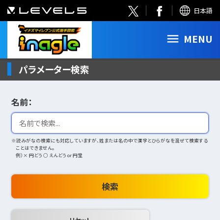
日本語
MENU
パラメーター検索
名前：
※読みがなの検索にも対応していますが、姓または名の中で漢字とひらがなを混ぜて検索する
ことはできません。
例）× 円どう ○ えんどう or 円堂
検索