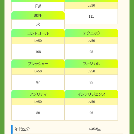
Lv50
FW
属性
111
火
コントロール
テクニック
Lv50
Lv50
108
98
プレッシャー
フィジカル
Lv50
Lv50
87
85
アジリティ
インテリジェンス
Lv50
Lv50
80
96
年代区分
中学生