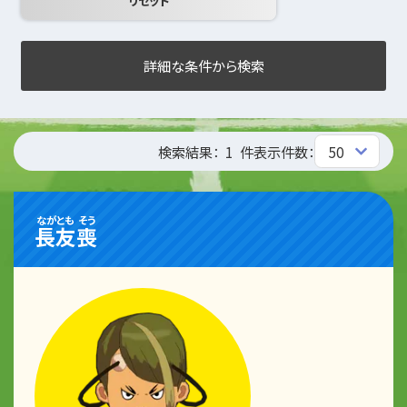
詳細な条件から検索
検索結果：
1
件
表示件数：
ながとも
そう
長友
喪