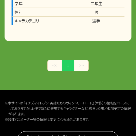
学年
二年生
性別
男
キャラカテゴリ
選手
<<
1
>>
※本サイトは『イナズマイレブン 英雄たちのヴィクトリーロード』（本作）の情報をベースに
しておりますが、本作で新たに登場するキャラクターなど、後日、公開／追加予定の情報
があります。
※各種パラメーター等の情報は変更になる場合があります。