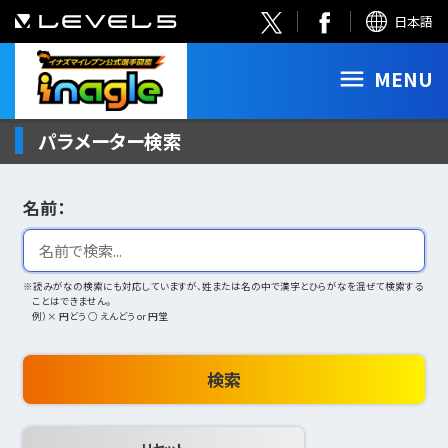
日本語
MENU
パラメーター検索
名前：
※読みがなの検索にも対応していますが、姓または名の中で漢字とひらがなを混ぜて検索する
ことはできません。
例）× 円どう ○ えんどう or 円堂
検索