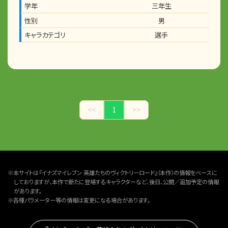
学年
三年生
性別
男
キャラカテゴリ
選手
<<
1
>>
※本サイトは『イナズマイレブン 英雄たちのヴィクトリーロード』（本作）の情報をベースに
しておりますが、本作で新たに登場するキャラクターなど、後日、公開／追加予定の情報
があります。
※各種パラメーター等の情報は変更になる場合があります。