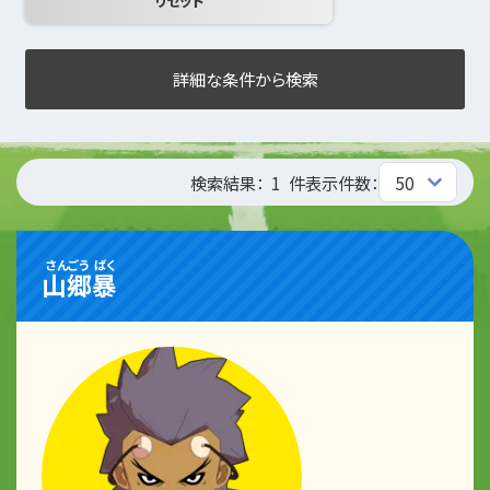
詳細な条件から検索
検索結果：
1
件
表示件数：
さんごう
ばく
山郷
暴