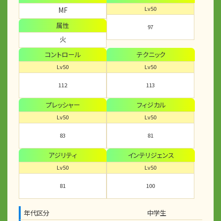
Lv50
MF
属性
97
火
コントロール
テクニック
Lv50
Lv50
112
113
プレッシャー
フィジカル
Lv50
Lv50
83
81
アジリティ
インテリジェンス
Lv50
Lv50
81
100
年代区分
中学生