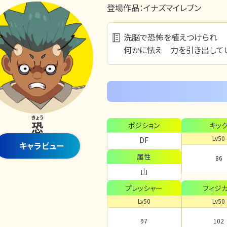
登場作品：
イナズマイレブン
洗脳で恐怖を植えつけられ
何かに怯え 力を引き出して
きょう
恐
ポジション
キッ
Lv50
DF
キャラビュー
属性
86
山
プレッシャー
フィジ
Lv50
Lv50
97
102