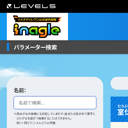
パラメーター検索
名前：
むろぶ
室
※読みがなの検索にも対応していますが、姓または名の中で漢字と
ひらがなを混ぜて検索することはできません。
例）× 円どう ○ えんどう or 円堂