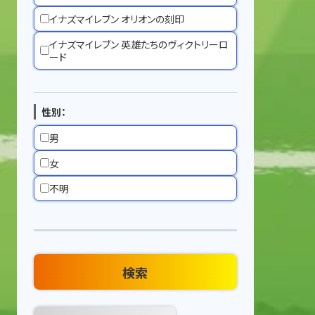
イナズマイレブン オリオンの刻印
イナズマイレブン 英雄たちのヴィクトリーロ
ード
性別：
男
女
不明
検索