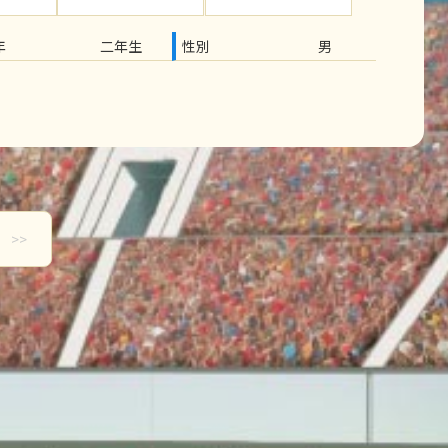
年
二年生
性別
男
>>