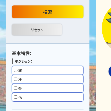
検索
基本特性：
ポジション：
GK
DF
MF
FW