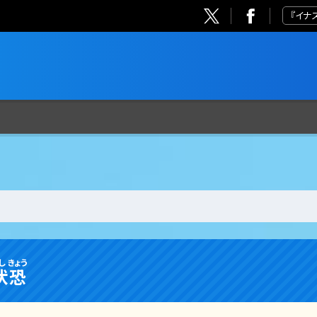
『イナ
し
きょう
伏
恐