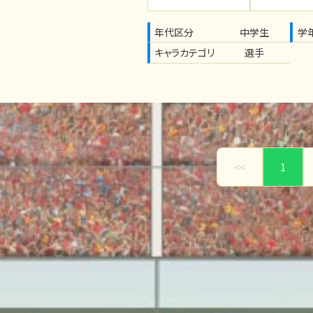
年代区分
中学生
学
キャラカテゴリ
選手
<<
1