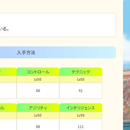
いる。
入手方法
ク
コントロール
テクニック
Lv50
Lv50
88
91
カル
アジリティ
インテリジェンス
Lv50
Lv50
88
111