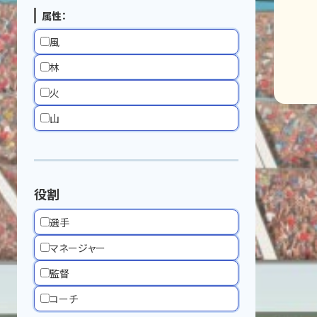
属性：
風
林
火
山
役割
選手
マネージャー
監督
コーチ