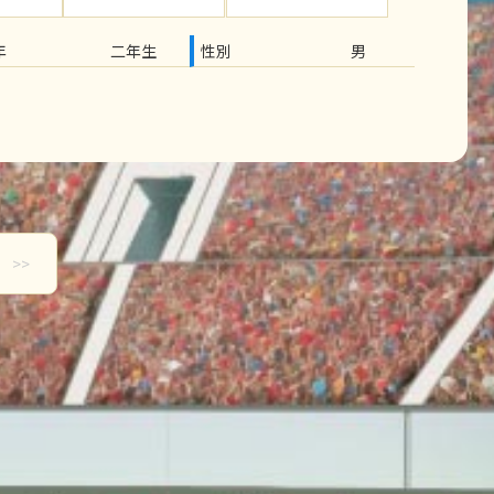
年
二年生
性別
男
>>