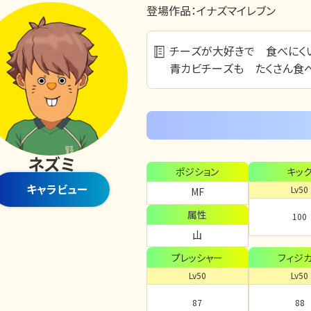
登場作品：
イナズマイレブン
チーズが大好きで 食べにく
青カビチーズも たくさん食べ
ネズミ
ポジション
キッ
キャラビュー
Lv50
MF
属性
100
山
プレッシャー
フィジ
Lv50
Lv50
87
88