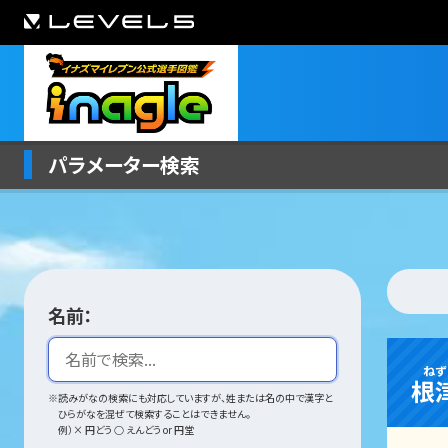
パラメーター検索
名前：
ねず
根
※読みがなの検索にも対応していますが、姓または名の中で漢字と
ひらがなを混ぜて検索することはできません。
例）× 円どう ○ えんどう or 円堂