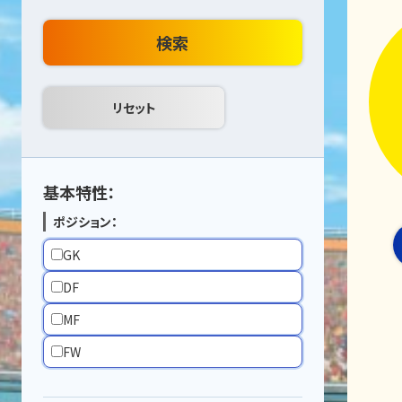
検索
基本特性：
ポジション：
GK
DF
MF
FW