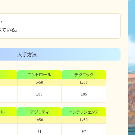
い
ている。
入手方法
ク
コントロール
テクニック
Lv50
Lv50
109
105
カル
アジリティ
インテリジェンス
Lv50
Lv50
81
97