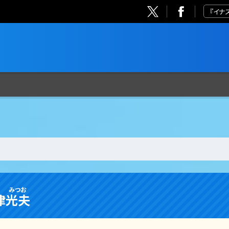
『イナ
みつお
津
光夫