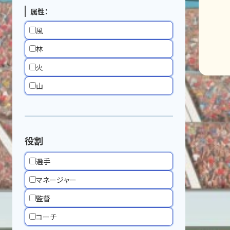
属性：
風
林
火
山
役割
選手
マネージャー
監督
コーチ