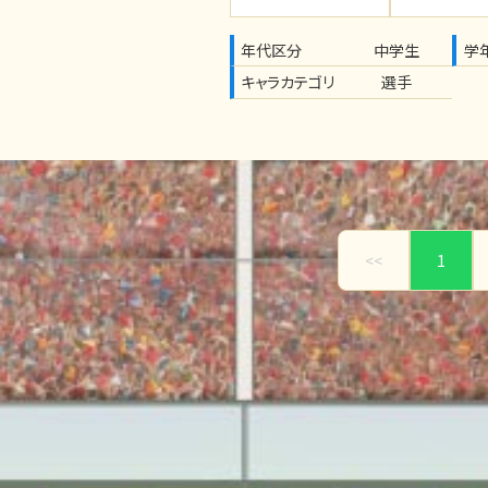
年代区分
中学生
学
キャラカテゴリ
選手
<<
1