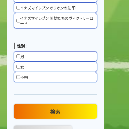
イナズマイレブン オリオンの刻印
イナズマイレブン 英雄たちのヴィクトリーロ
ード
性別：
男
女
不明
検索