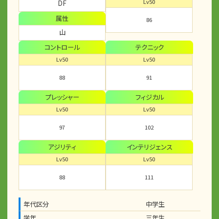
Lv50
DF
属性
86
山
コントロール
テクニック
Lv50
Lv50
88
91
プレッシャー
フィジカル
Lv50
Lv50
97
102
アジリティ
インテリジェンス
Lv50
Lv50
88
111
年代区分
中学生
学年
三年生