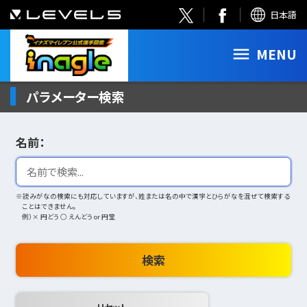
日本語
MENU
パラメーター検索
名前：
※読みがなの検索にも対応していますが、姓または名の中で漢字とひらがなを混ぜて検索する
ことはできません。
例）× 円どう ○ えんどう or 円堂
検索