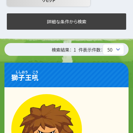
詳細な条件から検索
検索結果：
1
件
表示件数：
ししおう
こう
獅子王
吼