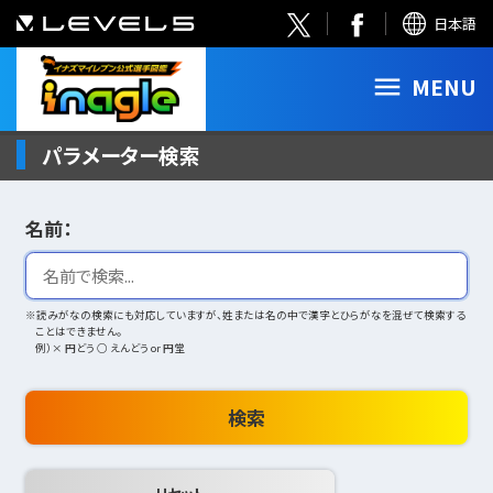
日本語
MENU
パラメーター検索
名前：
※読みがなの検索にも対応していますが、姓または名の中で漢字とひらがなを混ぜて検索する
ことはできません。
例）× 円どう ○ えんどう or 円堂
検索