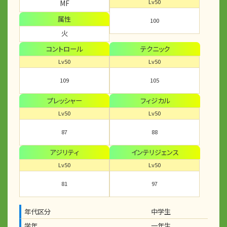
Lv50
MF
属性
100
火
コントロール
テクニック
Lv50
Lv50
109
105
プレッシャー
フィジカル
Lv50
Lv50
87
88
アジリティ
インテリジェンス
Lv50
Lv50
81
97
年代区分
中学生
学年
一年生