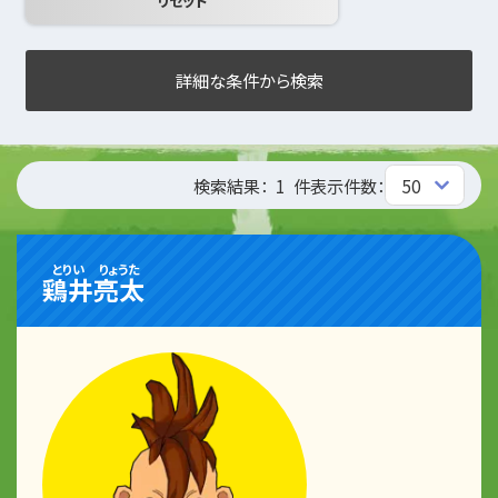
詳細な条件から検索
検索結果：
1
件
表示件数：
とりい
りょうた
鶏井
亮太