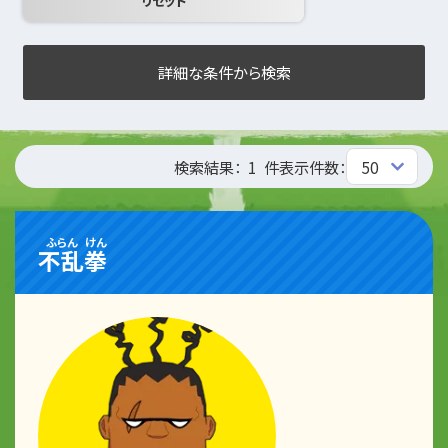
詳細な条件から検索
検索結果：
1
件
表示件数：
ふらん
けん
不乱
拳