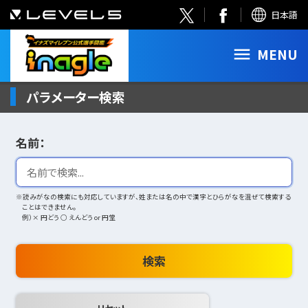
日本語
MENU
パラメーター検索
名前：
※読みがなの検索にも対応していますが、姓または名の中で漢字とひらがなを混ぜて検索する
ことはできません。
例）× 円どう ○ えんどう or 円堂
検索