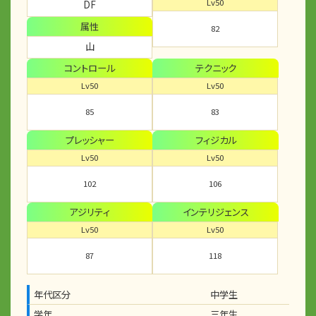
Lv50
DF
属性
82
山
コントロール
テクニック
Lv50
Lv50
85
83
プレッシャー
フィジカル
Lv50
Lv50
102
106
アジリティ
インテリジェンス
Lv50
Lv50
87
118
年代区分
中学生
学年
三年生