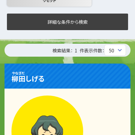
詳細な条件から検索
検索結果：
1
件
表示件数：
やなぎだ
柳田
しげる