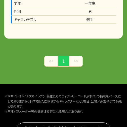
学年
一年生
性別
男
キャラカテゴリ
選手
<<
1
>>
※本サイトは『イナズマイレブン 英雄たちのヴィクトリーロード』（本作）の情報をベースに
しておりますが、本作で新たに登場するキャラクターなど、後日、公開／追加予定の情報
があります。
※各種パラメーター等の情報は変更になる場合があります。