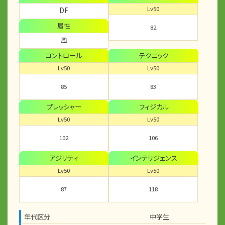
Lv50
DF
属性
82
風
コントロール
テクニック
Lv50
Lv50
85
83
プレッシャー
フィジカル
Lv50
Lv50
102
106
アジリティ
インテリジェンス
Lv50
Lv50
87
118
年代区分
中学生