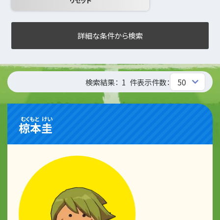
詳細な条件から検索
検索結果：
1
件
表示件数：
むくもと
けい
椋本
圭