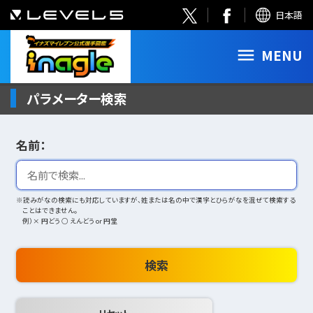
日本語
MENU
パラメーター検索
名前：
※読みがなの検索にも対応していますが、姓または名の中で漢字とひらがなを混ぜて検索する
ことはできません。
例）× 円どう ○ えんどう or 円堂
検索