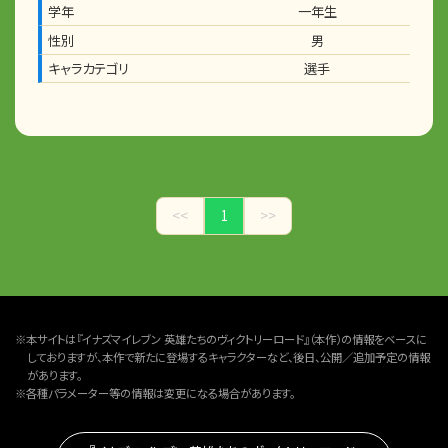
学年
一年生
性別
男
キャラカテゴリ
選手
<<
1
>>
※本サイトは『イナズマイレブン 英雄たちのヴィクトリーロード』（本作）の情報をベースに
しておりますが、本作で新たに登場するキャラクターなど、後日、公開／追加予定の情報
があります。
※各種パラメーター等の情報は変更になる場合があります。