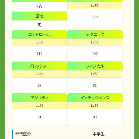
Lv50
FW
属性
118
風
コントロール
テクニック
Lv50
Lv50
112
102
プレッシャー
フィジカル
Lv50
Lv50
83
81
アジリティ
インテリジェンス
Lv50
Lv50
81
89
年代区分
中学生