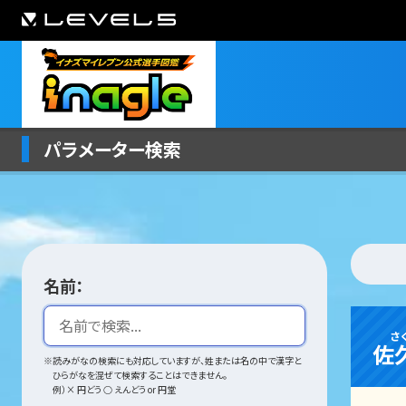
パラメーター検索
名前：
さ
佐
※読みがなの検索にも対応していますが、姓または名の中で漢字と
ひらがなを混ぜて検索することはできません。
例）× 円どう ○ えんどう or 円堂