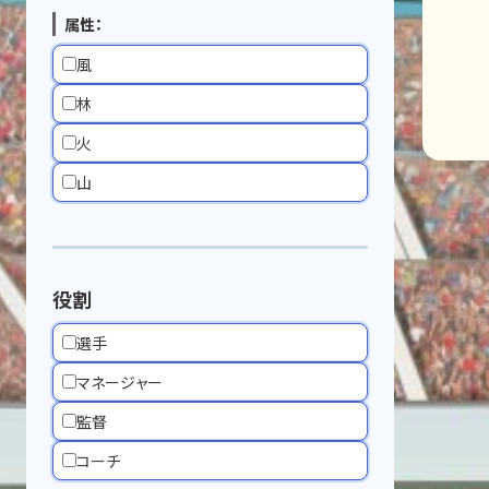
属性：
風
林
火
山
役割
選手
マネージャー
監督
コーチ