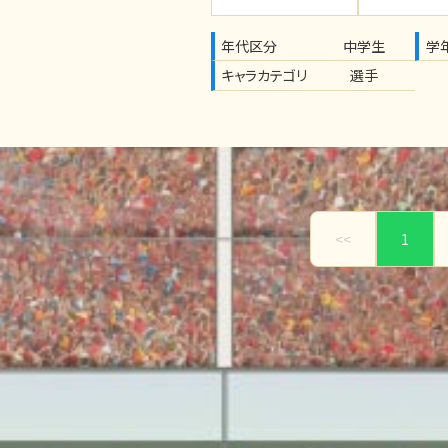
年代区分
中学生
学
キャラカテゴリ
選手
<<
1