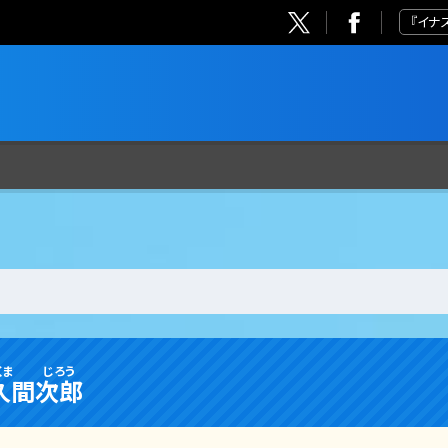
『イナ
くま
じろう
久間
次郎