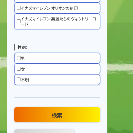
イナズマイレブン オリオンの刻印
イナズマイレブン 英雄たちのヴィクトリーロ
ード
性別：
男
女
不明
検索