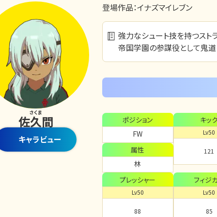
登場作品：
イナズマイレブン
強力なシュート技を持つストラ
帝国学園の参謀役として鬼道
さくま
佐久間
ポジション
キッ
Lv50
FW
キャラビュー
属性
121
林
プレッシャー
フィジ
Lv50
Lv50
88
85