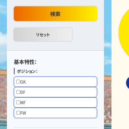
検索
基本特性：
ポジション：
GK
DF
MF
FW