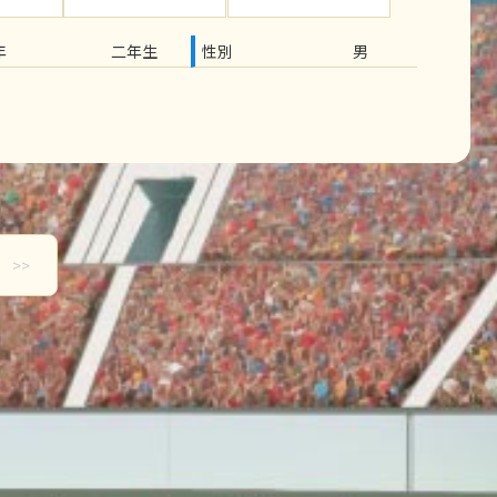
年
二年生
性別
男
>>