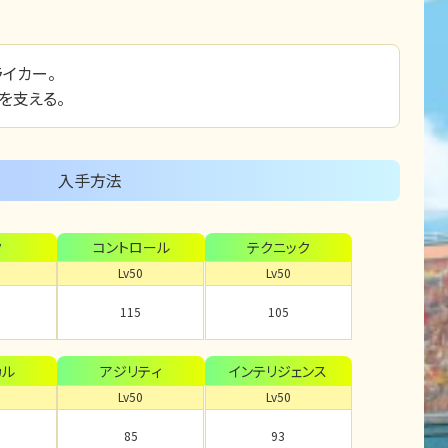
イカー。
を支える。
入手方法
ク
コントロール
テクニック
Lv50
Lv50
115
105
カル
アジリティ
インテリジェンス
Lv50
Lv50
85
93