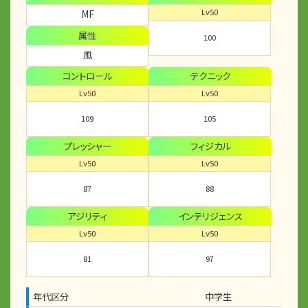
Lv50
MF
属性
100
風
コントロール
テクニック
Lv50
Lv50
109
105
プレッシャー
フィジカル
Lv50
Lv50
87
88
アジリティ
インテリジェンス
Lv50
Lv50
81
97
年代区分
中学生