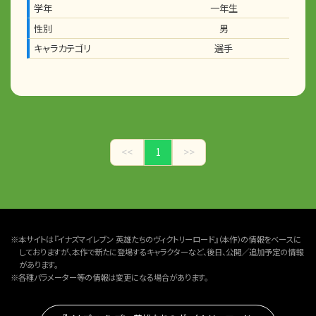
学年
一年生
性別
男
キャラカテゴリ
選手
<<
1
>>
※本サイトは『イナズマイレブン 英雄たちのヴィクトリーロード』（本作）の情報をベースに
しておりますが、本作で新たに登場するキャラクターなど、後日、公開／追加予定の情報
があります。
※各種パラメーター等の情報は変更になる場合があります。