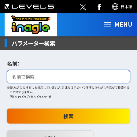
日本語
MENU
パラメーター検索
名前：
※読みがなの検索にも対応していますが、姓または名の中で漢字とひらがなを混ぜて検索する
ことはできません。
例）× 円どう ○ えんどう or 円堂
検索