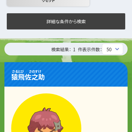
詳細な条件から検索
検索結果：
1
件
表示件数：
さるとび
さのすけ
猿飛
佐之助