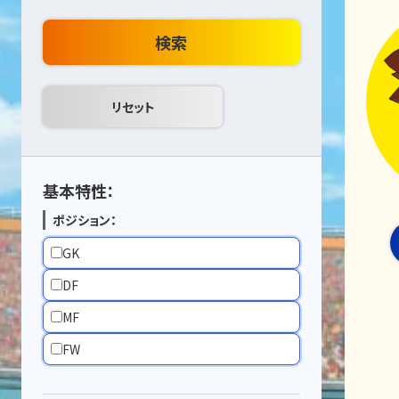
検索
基本特性：
ポジション：
GK
DF
MF
FW