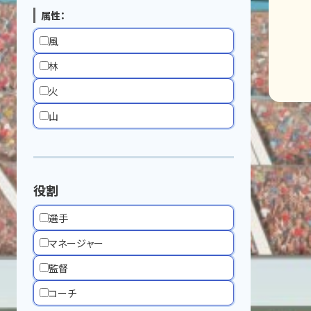
属性：
風
林
火
山
役割
選手
マネージャー
監督
コーチ