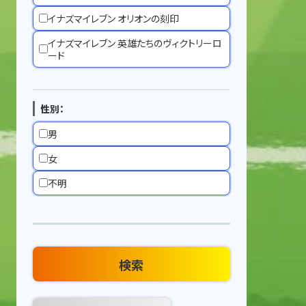
イナズマイレブン オリオンの刻印
イナズマイレブン 英雄たちのヴィクトリーロ
ード
性別：
男
女
不明
検索