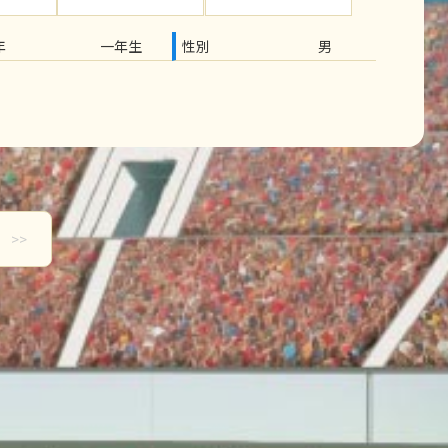
年
一年生
性別
男
>>