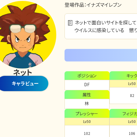
登場作品：
イナズマイレブン
ネットで面白いサイトを探し
ウイルスに感染している 懲り
ネット
ポジション
キッ
キャラビュー
Lv50
DF
属性
82
林
プレッシャー
フィジ
Lv50
Lv50
102
106