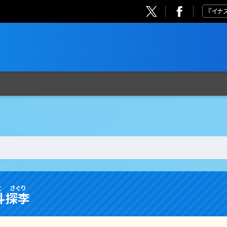
『イナ
と
さぐり
斗
探李