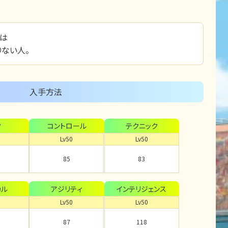
ては
ない人。
入手方法
ク
コントロール
テクニック
Lv50
Lv50
85
83
カル
アジリティ
インテリジェンス
Lv50
Lv50
87
118