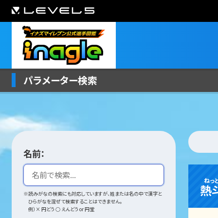
パラメーター検索
名前：
ねっ
熱
※読みがなの検索にも対応していますが、姓または名の中で漢字と
ひらがなを混ぜて検索することはできません。
例）× 円どう ○ えんどう or 円堂