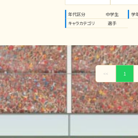
年代区分
中学生
学
キャラカテゴリ
選手
<<
1